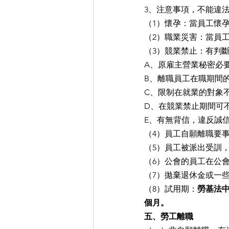
3、注意事項，不能違
（1）懷孕：當員工懷
（2）職業災害：當員
（3）競業禁止：有判
A、原雇主營業秘密必
B、離職員工在職期間
C、限制在就業的對象
D、在競業禁止期間可
E、有無背信，違反誠
（4）員工自願離職要
（5）員工被派出受訓
（6）公會的員工在公
（7）拋棄退休金或一
（8）試用期：
勞基法
個月。
五、勞工離職