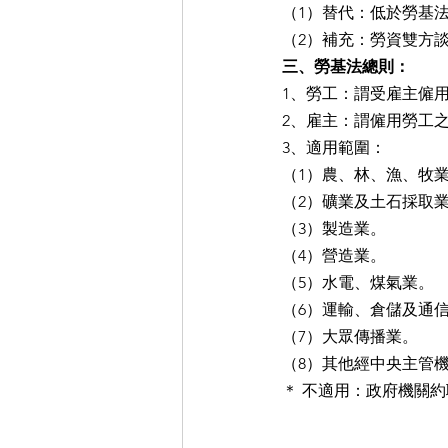
（1）替代：低於勞基
（2）補充：勞資雙方
三、勞基法總則：
1、勞工：謂受雇主僱
2、雇主：謂僱用勞工
3、適用範圍：
（1）農、林、漁、牧
（2）礦業及土石採取
（3）製造業。
（4）營造業。
（5）水電、煤氣業。
（6）運輸、倉儲及通
（7）大眾傳播業。
（8）其他經中央主管
＊ 不適用：政府機關