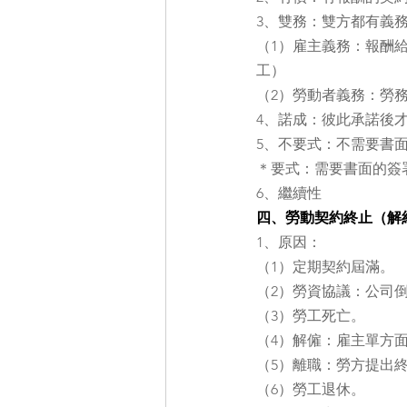
3、雙務：雙方都有義
（1）雇主義務：報酬
工）
（2）勞動者義務：勞
4、諾成：彼此承諾後
5、不要式：不需要書
＊要式：需要書面的簽
6、繼續性
四、勞動契約終止（解
1、原因：
（1）定期契約屆滿。
（2）勞資協議：公司
（3）勞工死亡。
（4）解僱：雇主單方
（5）離職：勞方提出
（6）勞工退休。