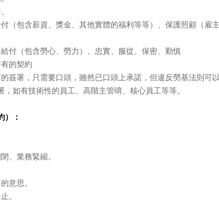
務。
給付（包含薪資、獎金、其他實體的福利等等）、保護照顧（雇
務給付（包含勞心、勞力）、忠實、服從、保密、勤慎
才有的契約
面的簽署，只需要口頭，雖然已口頭上承諾，但違反勞基法則可
署，如有技術性的員工、高階主管唷、核心員工等等。
約）：
倒閉、業務緊縮。
面的意思。
終止。