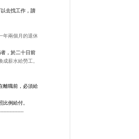
可以去找工作，請
一年兩個月的退休
滿者，於二十日前
換成薪水給勞工。
在離職前，必須給
照比例給付。
----------------