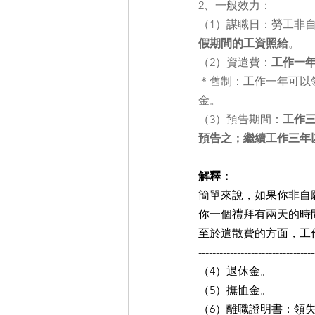
2、一般效力：
（1）謀職日：勞工非
假期間的工資照給
。
（2）資遣費：
工作一
＊舊制：工作一年可以
金。
（3）預告期間：
工作
預告之；繼續工作三年
解釋：
簡單來說，如果你非自
你一個禮拜有兩天的時
至於遣散費的方面，工
---------------------------------
（4）退休金。
（5）撫恤金。
（6）離職證明書：領