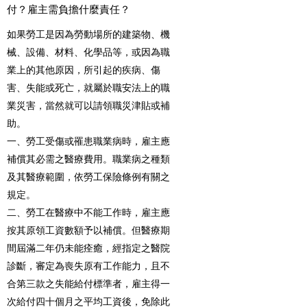
付？雇主需負擔什麼責任？
如果勞工是因為勞動場所的建築物、機
械、設備、材料、化學品等，或因為職
業上的其他原因，所引起的疾病、傷
害、失能或死亡，就屬於職安法上的職
業災害，當然就可以請領職災津貼或補
助。
一、勞工受傷或罹患職業病時，雇主應
補償其必需之醫療費用。職業病之種類
及其醫療範圍，依勞工保險條例有關之
規定。
二、勞工在醫療中不能工作時，雇主應
按其原領工資數額予以補償。但醫療期
間屆滿二年仍未能痊癒，經指定之醫院
診斷，審定為喪失原有工作能力，且不
合第三款之失能給付標準者，雇主得一
次給付四十個月之平均工資後，免除此