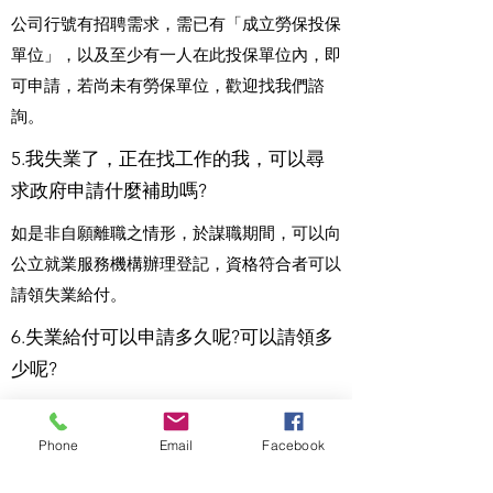
公司行號有招聘需求，需已有「成立勞保投保
單位」，以及至少有一人在此投保單位內，即
可申請，若尚未有勞保單位，歡迎找我們諮
詢。
5.我失業了，正在找工作的我，可以尋
求政府申請什麼補助嗎?
如是非自願離職之情形，於謀職期間，可以向
公立就業服務機構辦理登記，資格符合者可以
請領失業給付。
6.失業給付可以申請多久呢?可以請領多
少呢?
失業給付可以連續申請六個月，這當中需要到
就業輔導中心核定，另外給付完六個月後，之
Phone
Email
Facebook
前的勞保年資將會歸零，失業給付一生也只能