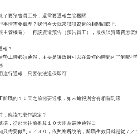
除了要預告員工外，還需要通報主管機關
些事情需要處理？我們今天就來談談資遣的相關細節吧！
報主管機關），再談資遣預告（預告員工），最後談資遣費怎麼
通報？
遣勞工時必須通報，主要是讓政府可以在最短的時間內了解哪些
務
用進行通報，只要依法退保即可
工離職的１０天之前需要通報，如未通報則會有相關罰緩
前，應該怎麼作認定？
基準，從那天往前推算１０天即為最晚通報日
知只需要做到６／３０，依照剛所說的，離職生效日就是從７／