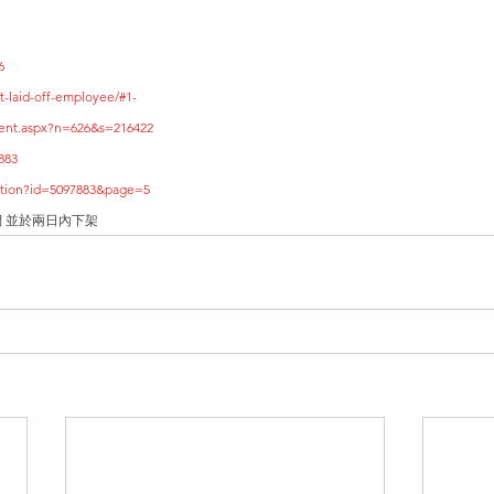
6
t-laid-off-employee/#1-
tent.aspx?n=626&s=216422
883
.action?id=5097883&page=5
 並於兩日內下架