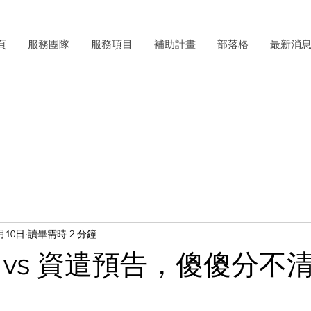
頁
服務團隊
服務項目
補助計畫
部落格
最新消
月10日
讀畢需時 2 分鐘
 vs 資遣預告，傻傻分不