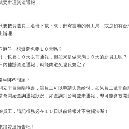
就要辦理資遣通報
只要把資遣員工名冊下載下來，郵寄當地的勞工局，或是如有台
上辦理
不適任，想資遣也要１０天嗎？
月，也要１０天以前通報，但如果是做未滿１０天的新員工呢？
日內補辦資遣通報，就能夠避免違反規定了
產生哪些問題？
開立非自願離職書，讓員工可以申請失業給付，如果員工拿非自
構會開始查詢通報狀況，如查詢到公司並未通報，即可能會被開
除員工，請記得務必在１０日以前通報才不會觸法喔！
來談資遣預告吧！