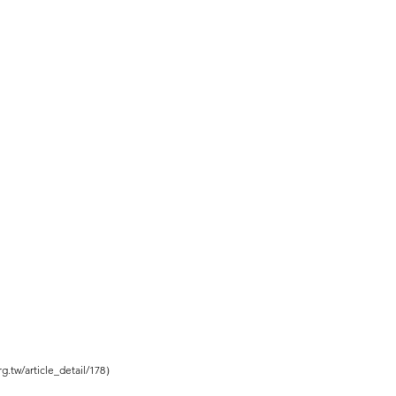
.tw/article_detail/178）