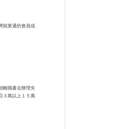
灣就業通的會員或
願離職書去辦理失
罰３萬以上１５萬