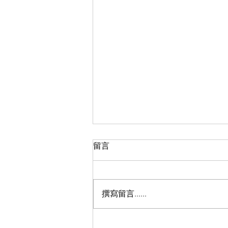
留言
撰寫留言......
最新消息！112年高雄市創業