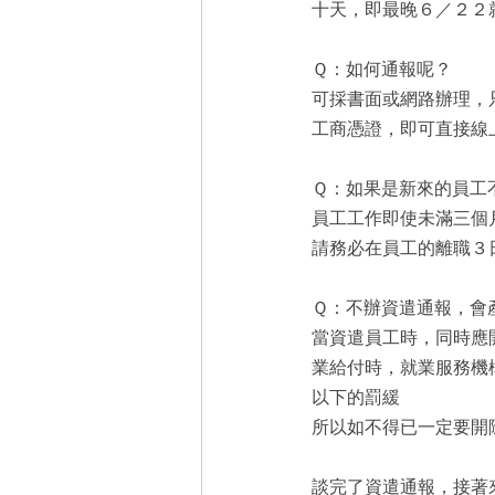
十天，即最晚６／２２
Ｑ：如何通報呢？
可採書面或網路辦理，
工商憑證，即可直接線
Ｑ：如果是新來的員工
員工工作即使未滿三個
請務必在員工的離職３
Ｑ：不辦資遣通報，會
當資遣員工時，同時應
業給付時，就業服務機
以下的罰緩
所以如不得已一定要開
談完了資遣通報，接著