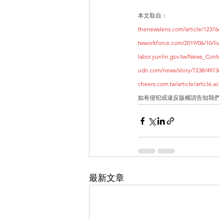
本文取自：
thenewslens.com/article/12376
twworkforce.com/2019/06/10/lis
labor.yunlin.gov.tw/News_Con
udn.com/news/story/7238/4973
cheers.com.tw/article/article
如有侵犯或違反版權請告知我們
最新文章