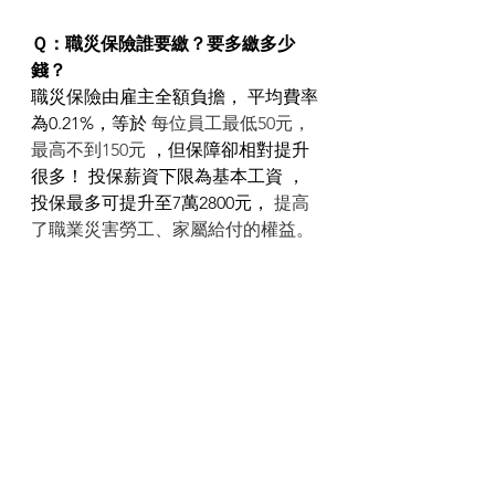
Ｑ：職災保險誰要繳？要多繳多少
錢？
職災保險由雇主全額負擔， 平均費率
為0.21%，等於 
每位員工最低50元，
最高不到150元
 ，但保障卻相對提升
很多！ 投保薪資下限為基本工資 ， 
投保最多可提升至7萬2800元， 
提高
了職業災害勞工、家屬給付的權益。