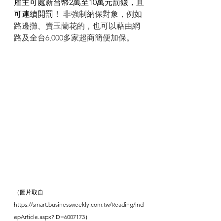
雇主可處新台幣2萬至10萬元罰鍰，且
可連續開罰！ 
非強制納保對象，例如
路邊攤、賣玉蘭花的，也可以藉由網
路及全台6,000多家超商簡便加保。
（圖片取自
https://smart.businessweekly.com.tw/Reading/Ind
epArticle.aspx?ID=6007173）