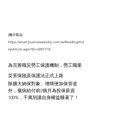
(圖片取自
https://smart.businessweekly.com.tw/Reading/Ind
epArticle.aspx?ID=6007173)
為完善職災勞工保護機制，勞工職業
災害保險及保護法正式上路
除擴大納保對象、增簡便加保管道
外，傷病給付前2個月為投保薪資
100%，千萬別讓自身權益睡著了！