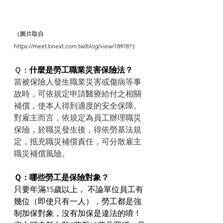
（圖片取自
https://meet.bnext.com.tw/blog/view/18978?）
Ｑ：
什麼是勞工職業災害保險法？
當被保險人發生職業災害或傷病等事
故時，可依規定申請醫療給付之相關
補償，使本人得到適度的安全保障。 
對雇主而言，依規定為員工辦理職災
保險，於職災發生後，得依勞基法規
定，抵充職災補償責任，可分散雇主
職災補償風險。
Ｑ：哪些勞工是保險對象？
只要年滿15歲以上， 不論單位員工有
幾位（即使只有一人），勞工都是強
制加保對象，沒有加保是違法的唷！ 