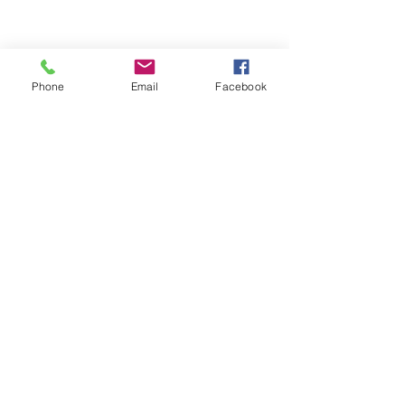
Phone
Email
Facebook
（圖片取自
https://blog.trendlink.com.tw/2021/03/occupation
al-disaster/）
近年來勞工意識抬頭，相信職業災害
保險及保護法單獨立法，可以降低勞
資爭議的機率並讓雙方的保障更加完
善，也請雇主們千萬別觸法，以免遭
受重罰！
本文取自：
https://wealth.businessweekly.com.tw/m/GArticle